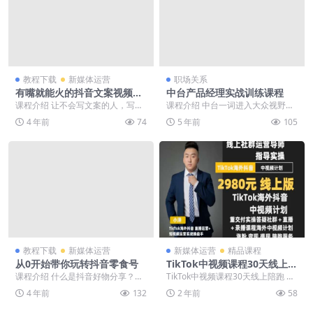
教程下载
新媒体运营
职场关系
有嘴就能火的抖音文案视频课
中台产品经理实战训练课程
程
课程介绍 让不会写文案的人，写出
课程介绍 中台一词进入大众视野不
一篇可传播的完整文案 让会写文案
过几年，中台的目标大家已经慢慢
4 年前
74
5 年前
105
的人，提高产出量...
形成共识，但具体到...
教程下载
新媒体运营
新媒体运营
精品课程
从0开始带你玩转抖音零食号
TikTok中视频课程30天线上陪
跑
课程介绍 什么是抖音好物分享？简
TikTok中视频课程30天线上陪跑 ├
单来说就是通过抖音短视频分享产
──TikTok爆款案例分析 .mp4 ...
4 年前
132
2 年前
58
品。网友看到视频，...