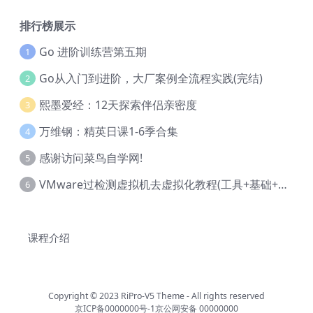
排行榜展示
Go 进阶训练营第五期
1
Go从入门到进阶，大厂案例全流程实践(完结)
2
熙墨爱经：12天探索伴侣亲密度
3
万维钢：精英日课1-6季合集
4
感谢访问菜鸟自学网!
5
VMware过检测虚拟机去虚拟化教程(工具+基础+进阶)
6
课程介绍
Copyright © 2023
RiPro-V5 Theme
- All rights reserved
京ICP备0000000号-1
京公网安备 00000000