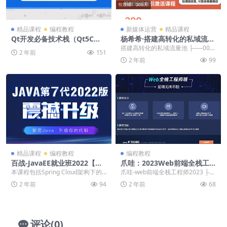
精品课程
编程教程
新媒体运营
精品课程
Qt开发必备技术栈（Qt5C语
杨希希·搭建高转化的私域流量
言c++数据库OpenCVQuickQ
池价值399元
搭建高转化的私域流量池 ├──001.
2 年前
151
t实战）
结束篇 .mp4 8.37M ├──002...
2 年前
99
精品课程
编程教程
编程教程
百战-JavaEE就业班2022【完
爪哇：2023Web前端全栈工
结】
程师，前端进阶视频课程
本课程包括Spring Cloud架构下的
爪哇-web前端全栈工程师2023 ├─
商城项目、分布式事务、设计模
─01.web0730 this指针&a...
2 年前
94
2 年前
68
式、智能家...
评论(0)