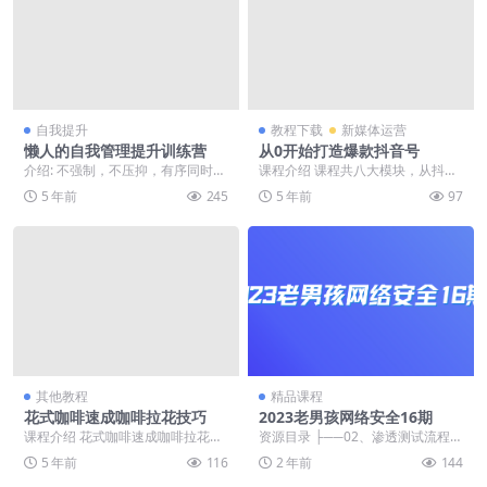
自我提升
教程下载
新媒体运营
懒人的自我管理提升训练营
从0开始打造爆款抖音号
介绍: 不强制，不压抑，有序同时还
课程介绍 课程共八大模块，从抖音
能玩耍，5种自我管理模型，启动底
的行业概况与前景讲起，涵盖如何
5 年前
245
5 年前
97
层自控力， 1...
定制人格化的内容账...
其他教程
精品课程
花式咖啡速成咖啡拉花技巧
2023老男孩网络安全16期
课程介绍 花式咖啡速成咖啡拉花技
资源目录 ├──02、渗透测试流程与
巧，专业的课程编排 何泓操老师以
专业术语 | ├──01.mp4 79.86...
5 年前
116
2 年前
144
多年的工作经验以...