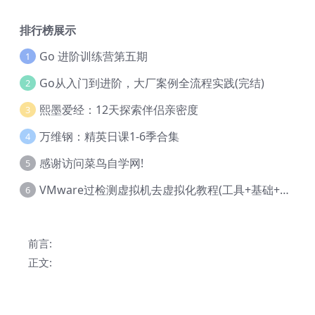
排行榜展示
Go 进阶训练营第五期
1
Go从入门到进阶，大厂案例全流程实践(完结)
2
熙墨爱经：12天探索伴侣亲密度
3
万维钢：精英日课1-6季合集
4
感谢访问菜鸟自学网!
5
VMware过检测虚拟机去虚拟化教程(工具+基础+进阶)
6
前言:
正文: