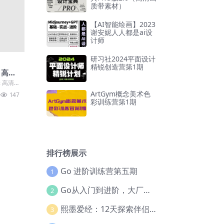
质带素材）
【AI智能绘画】2023
谢安妮人人都是ai设
计师
研习社2024平面设计
精锐创造营第1期
 高清
 高清6
载吧。
ArtGym概念美术色
147
彩训练营第1期
排行榜展示
Go 进阶训练营第五期
1
Go从入门到进阶，大厂案例全流程实践(完结)
2
熙墨爱经：12天探索伴侣亲密度
3