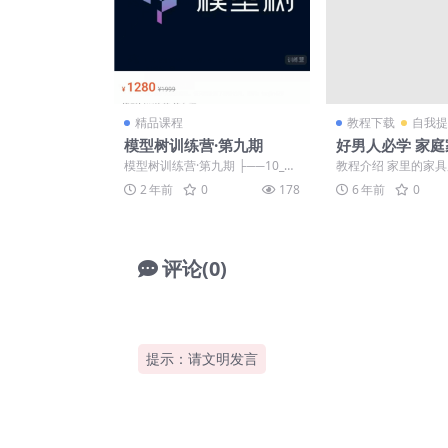
精品课程
教程下载
自我提
模型树训练营·第九期
好男人必学 家
修
模型树训练营·第九期 ├──10_第
教程介绍 家里的家
四课 模型 .mp3 57.50M ├──1...
出现一些大大小小的
2 年前
0
178
6 年前
0
应该是经常遇到吧，如果
评论(0)
提示：请文明发言