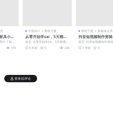
升
平面设计
教程下载
教程下载
新媒体运营
庭家具小维
从零开始学sai，5天精通
抖音短视频制作剪辑
板绘基础
60帧补帧教程
具用久了就会
前言: 从零开始学sai，5天精通板
前言: 抖音短视频制作剪辑
问题，大家
绘基础，喜欢就下载吧。 正文:
0帧补帧教程，喜欢就下
185
6 年前
0
246
5 年前
0
...
本套课程主要...
正文: 软件和教...
登录后评论