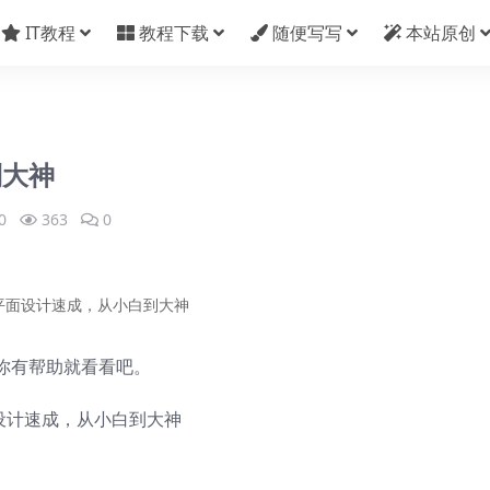
IT教程
教程下载
随便写写
本站原创
到大神
0
363
0
平面设计速成，从小白到大神
你有帮助就看看吧。