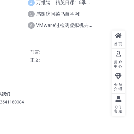
万维钢：精英日课1-6季合集
4
感谢访问菜鸟自学网!
5
VMware过检测虚拟机去虚拟化教程(工具+基础+进阶)
6
首页
前言:
正文:
用户
中心
会员
介绍
系我们
3641180084
QQ
客服