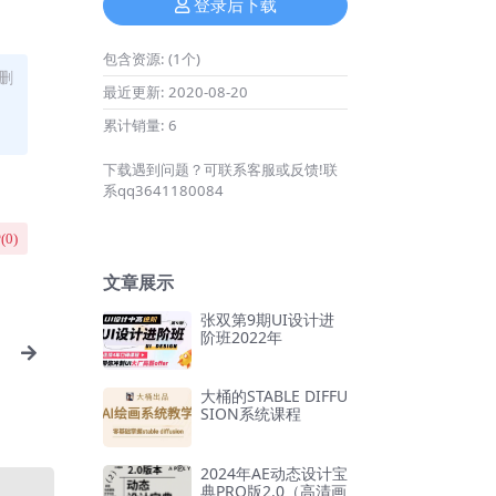
登录后下载
包含资源:
(1个)
删
最近更新:
2020-08-20
累计销量:
6
下载遇到问题？可联系客服或反馈!联
系qq3641180084
(
0
)
文章展示
张双第9期UI设计进
阶班2022年
大桶的STABLE DIFFU
SION系统课程
2024年AE动态设计宝
典PRO版2.0（高清画