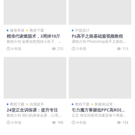
健身养身
教程下载
平面设计
精准代谢燃脂术，3周掉10斤
Ps高手之路基础篇视频教程
教程介绍 如果你想甩掉小肚子、大
课程介绍 Photoshop高手之路的基
象腿、拜拜肉，如果你想纠正驼背
础篇，全面覆盖了Photoshop的基
6 年前
210
5 年前
113
等不良体态，如果你...
础...
教程下载
自我提升
教程下载
新媒体运营
24堂正念训练课：提升专注
引力魔方掌握低PPC高ROI玩
法
教程介绍 我们的身体会累，心理也
正文 淘宝的推荐流量是每个商家重
会累，不同之处在于身体累了，会
要的流量来源，玩好引力魔方，能
6 年前
198
4 年前
134
提醒我们该休息了，...
让你快速打标，低成...