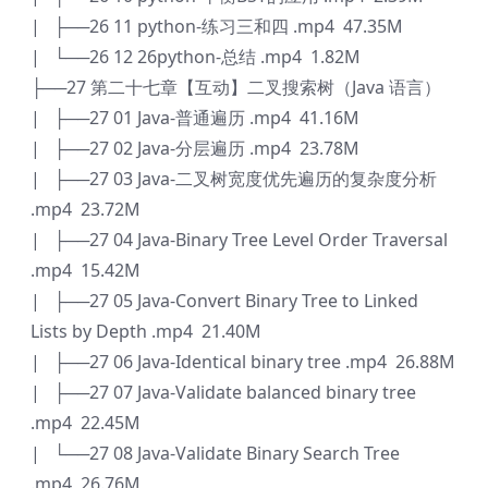
| ├──26 11 python-练习三和四 .mp4 47.35M
| └──26 12 26python-总结 .mp4 1.82M
├──27 第二十七章【互动】二叉搜索树（Java 语言）
| ├──27 01 Java-普通遍历 .mp4 41.16M
| ├──27 02 Java-分层遍历 .mp4 23.78M
| ├──27 03 Java-二叉树宽度优先遍历的复杂度分析
.mp4 23.72M
| ├──27 04 Java-Binary Tree Level Order Traversal
.mp4 15.42M
| ├──27 05 Java-Convert Binary Tree to Linked
Lists by Depth .mp4 21.40M
| ├──27 06 Java-Identical binary tree .mp4 26.88M
| ├──27 07 Java-Validate balanced binary tree
.mp4 22.45M
| └──27 08 Java-Validate Binary Search Tree
.mp4 26.76M