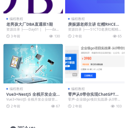
编程教程
编程教程
老男孩大厂DBA直通班1期
庚振源老师主讲 红帽RHCE认
证精品班27期
资源目录 ├──Day01 | ├──day0
资源目录 ├──51CTO老庚红帽精品
1-01-开班讲课-老男孩_e...
课材料 | ├──RHCE8电子教材 ...
3 年前
130
2 年前
65
编程教程
编程教程
Vue3+NestJS 全栈开发企业
零声从0带你实现ChatGPT项
级管理后台[完结]
目
Vue3+NestJS 全栈开发企业级管理
零声-企业级go项目实战课-从0带你
后台[完结] ├──00 源码 | └...
实现ChatGPT项目，65节视频 目前
2 年前
67
2 年前
103
只有...